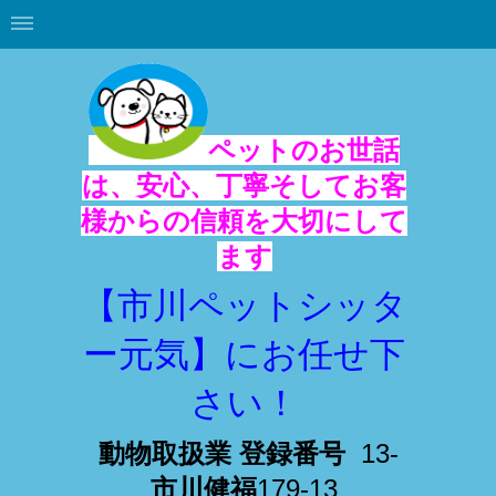
ペットのお世話
は、安心、丁寧そしてお客
様からの信頼を大切にして
ます
【市川ペットシッタ
ー元気】にお任せ下
さい！
動物取扱業 登録番号
13-
市川健福
179-13