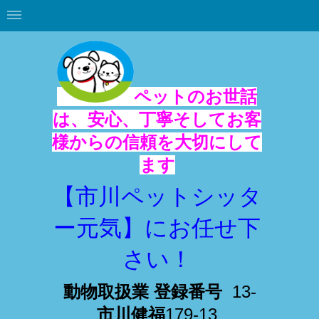
ペットのお世話
は、安心、丁寧そしてお客
様からの信頼を大切にして
ます
【市川ペットシッタ
ー元気】にお任せ下
さい！
動物取扱業 登録番号
13-
市川健福
179-13