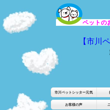
ペットの
【市川
０９０－
市川ペットシッター元気
お客様の声