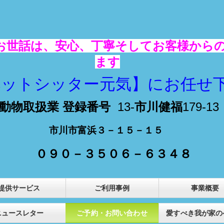
お世話は、安心、丁寧そしてお客様から
ます
ペットシッター元気】にお任せ
動物取扱業 登録番号
13-
市川健福
179-13
市川市富浜３－１５－１５
３５０６－６３４８
提供サービス
ご利用事例
事業概要
ニュースレター
ご予約・お問い合わせ
愛すべき我が家の